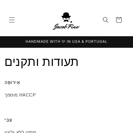
דלג
לתוכן
עֲגָלָה
HANDMADE WITH 🩷 IN USA & PORTUGAL
תעודות ותקנים
אֵירוֹפָּה
מוסמך HACCP
צְבִי
מתקן ללא גלוטן