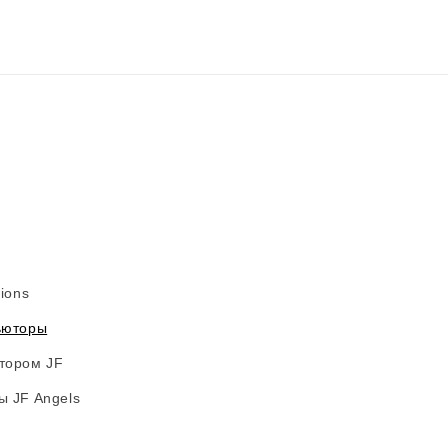
ions
ьюторы
тором JF
ы JF Angels