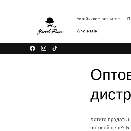
Перейти
к
контенту
Устойчивое развитие
П
Wholesale
Facebook
Instagram
TikTok
Оптов
дист
Хотите продать ш
оптовой цене? Б