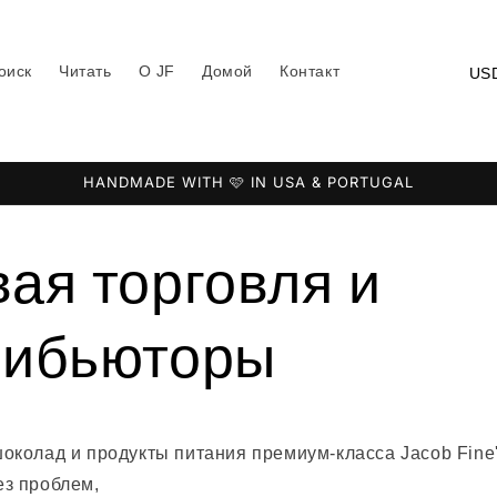
С
оиск
Читать
О JF
Домой
Контакт
т
р
а
HANDMADE WITH 🩷 IN USA & PORTUGAL
н
а
ая торговля и
/
р
рибьюторы
е
г
и
о
околад и продукты питания премиум-класса Jacob Fine's
н
ез проблем,